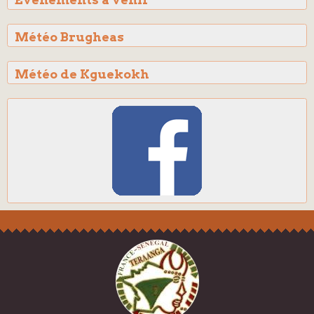
Météo Brugheas
Météo de Kguekokh