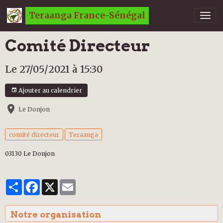
Teraanga France-Sénégal
Comité Directeur
Le 27/05/2021
à 15:30
Ajouter au calendrier
Le Donjon
comité directeur
Teraanga
03130 Le Donjon
Partager
Facebook
X
Email
Notre organisation