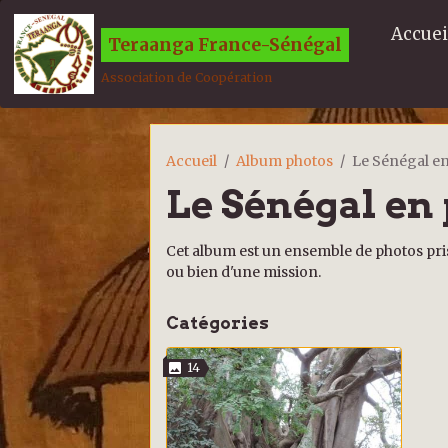
Accuei
Teraanga France-Sénégal
Association de Coopération
Accueil
Album photos
Le Sénégal e
Le Sénégal en
Cet album est un ensemble de photos pr
ou bien d'une mission.
Catégories
14