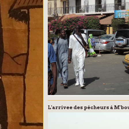
L'arrivee des pécheurs à M'bo