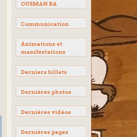
OUSMAN BA
Communication
Animations et
manifestations
Derniers billets
Dernières photos
Dernières vidéos
Dernières pages