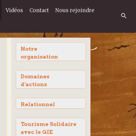
Vidéos
Contact
Nous rejoindre
Notre
organisation
Domaines
d'actions
Relationnel
Tourisme Solidaire
avec le GIE