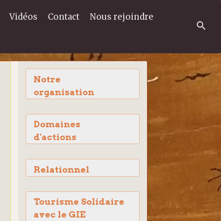
Vidéos
Contact
Nous rejoindre
Notre
organisation
Domaines
d'actions
Relationnel
Tourisme Solidaire
avec le GIE