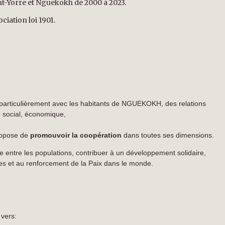
-Yorre et Nguekokh de 2000 à 2023.
ociation loi 1901.
 particulièrement avec les habitants de NGUEKOKH, des relations
l, social, économique,
propose de
promouvoir la coopération
dans toutes ses dimensions.
ge
entre les populations,
contribuer à un développement solidaire
,
es et au
renforcement de la Paix dans le monde.
 vers: