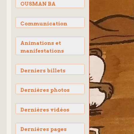
OUSMAN BA
Communication
Animations et
manifestations
Derniers billets
Dernières photos
Dernières vidéos
Dernières pages