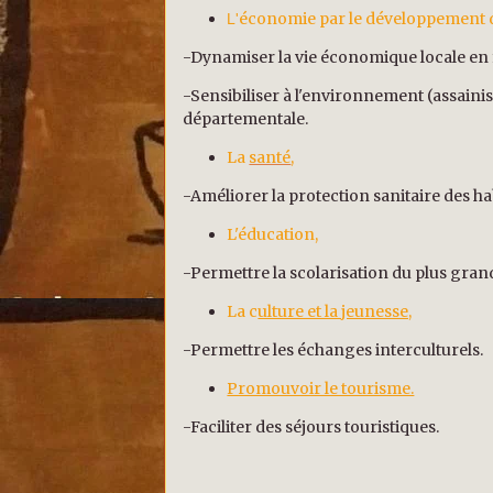
économie par le développement 
L'
-Dynamiser la vie économique locale en f
-Sensibiliser à l'environnement (assaini
départementale.
La
santé
,
-Améliorer la protection sanitaire des h
L'
éducation
,
-Permettre la scolarisation du plus gra
La
c
ulture et la jeunesse,
-Permettre les échanges interculturels.
Promouvoir le tourisme.
-Faciliter des séjours touristiques.