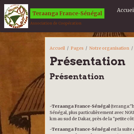
Accuei
Teraanga France-Sénégal
Association de Coopération
Accueil
Pages
Notre organisation
Présentation
Présentation
-Teraanga France-Sénégal
(teranga:"h
Sénégal, plus particulièrement avec NGUE
km au sud de Dakar, près de la "petite c
-Teraanga France-Sénégal
est la suit