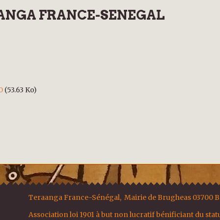
RAANGA FRANCE-SENEGAL
0
(53.63 Ko)
Teraanga France-Sénégal, Mairie de Brugheas 03700 
Association loi 1901 à but non lucratif bénificiant du stat