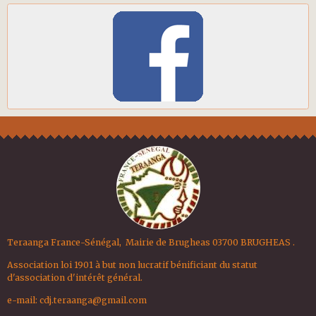
Teraanga France-Sénégal, Mairie de Brugheas 03700 BRUGHEAS .
Association loi 1901 à but non lucratif bénificiant du statut
d'association d'intérêt général.
e-mail:
cdj.teraanga@gmail.com