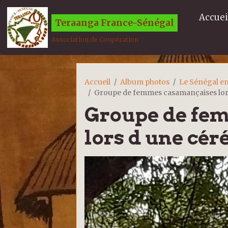
Accuei
Teraanga France-Sénégal
Association de Coopération
Accueil
Album photos
Le Sénégal e
Groupe de femmes casamançaises lor
Groupe de fe
lors d une cé