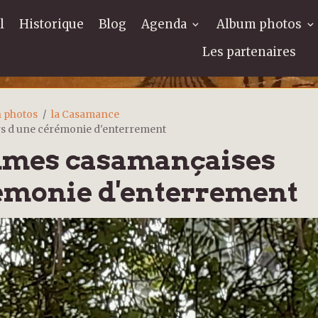
l
Historique
Blog
Agenda
Album photos
Les partenaires
n photos
la Casamance
s d une cérémonie d'enterrement
mmes casamançaises
rémonie d'enterrement