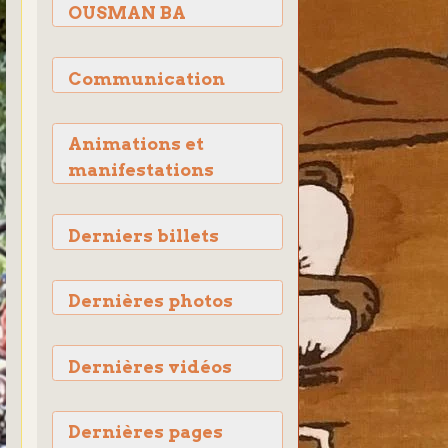
OUSMAN BA
Communication
Animations et
manifestations
Derniers billets
Dernières photos
Dernières vidéos
Dernières pages