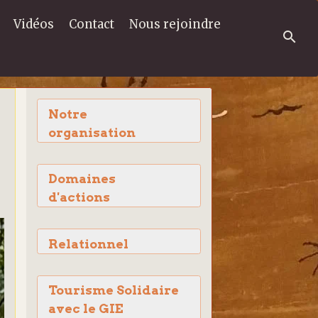
Vidéos
Contact
Nous rejoindre
Notre
organisation
Domaines
d'actions
Relationnel
Tourisme Solidaire
avec le GIE