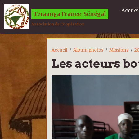
Accuei
Teraanga France-Sénégal
Association de Coopération
Accueil
Album photos
Missions
2
Les acteurs b