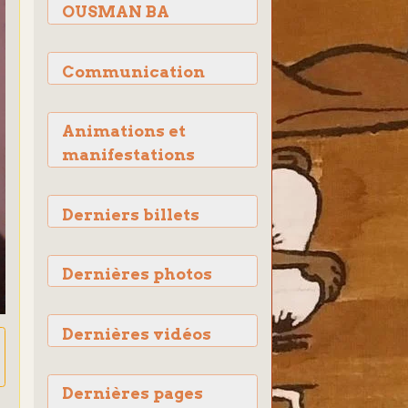
OUSMAN BA
Communication
Animations et
manifestations
Derniers billets
Dernières photos
Dernières vidéos
Dernières pages