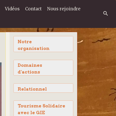
Vidéos
Contact
Nous rejoindre
Notre
organisation
Domaines
d'actions
Relationnel
Tourisme Solidaire
avec le GIE