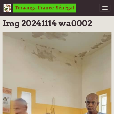
Teraanga France-Sénégal
Img 20241114 wa0002