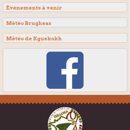
Évènements à venir
Météo Brugheas
Météo de Kguekokh