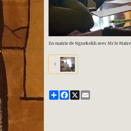
En mairie de Nguekokh avec Mr le Maire
Partager
Facebook
X
Email