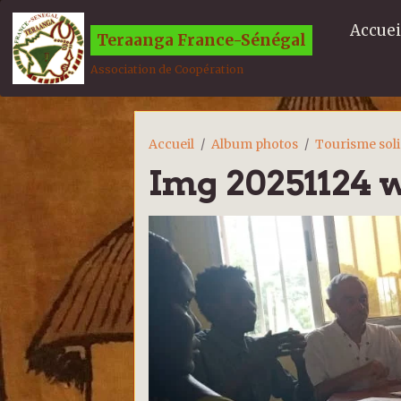
Accuei
Teraanga France-Sénégal
Association de Coopération
Accueil
Album photos
Tourisme soli
Img 20251124