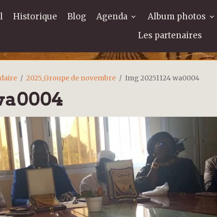
l
Historique
Blog
Agenda
Album photos
Les partenaires
daire
2025_Groupe de novembre
Img 20251124 wa0004
 wa0004