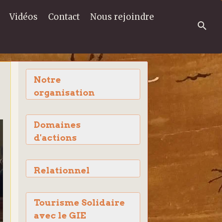
Vidéos
Contact
Nous rejoindre
Notre
organisation
Domaines
d'actions
Relationnel
Tourisme Solidaire
avec le GIE