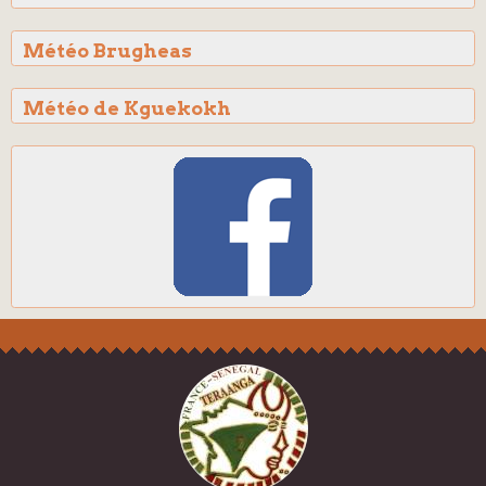
Météo Brugheas
Météo de Kguekokh