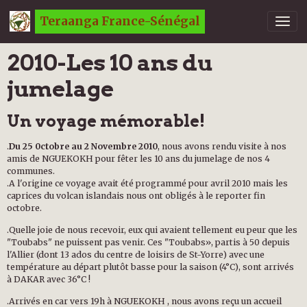
Teraanga France-Sénégal
2010-Les 10 ans du
jumelage
Un voyage mémorable!
.
Du 25 0ctobre au 2 Novembre 2010
, nous avons rendu visite à nos
amis de NGUEKOKH pour fêter les 10 ans du jumelage de nos 4
communes.
.A l'origine ce voyage avait été programmé pour avril 2010 mais les
caprices du volcan islandais nous ont obligés à le reporter fin
octobre.
.Quelle joie de nous recevoir, eux qui avaient tellement eu peur que les
"Toubabs" ne puissent pas venir. Ces "Toubabs», partis à 50 depuis
l'Allier (dont 13 ados du centre de loisirs de St-Yorre) avec une
température au départ plutôt basse pour la saison (4°C), sont arrivés
à DAKAR avec 36°C !
.Arrivés en car vers 19h à NGUEKOKH , nous avons reçu un accueil