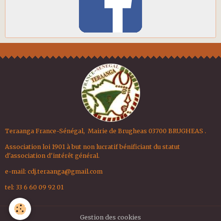
Teraanga France-Sénégal, Mairie de Brugheas 03700 BRUGHEAS .
Association loi 1901 à but non lucratif bénificiant du statut
d'association d'intérêt général.
e-mail:
cdj.teraanga@gmail.com
tel: 33 6 60 09 92 01
Gestion des cookies