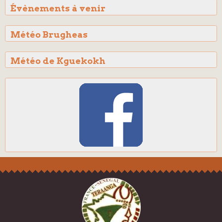
Évènements à venir
Météo Brugheas
Météo de Kguekokh