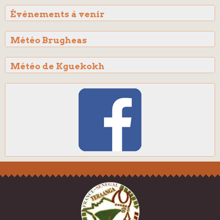
Évènements à venir
Météo Brugheas
Météo de Kguekokh