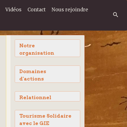
Vidéos
Contact
Nous rejoindre
Notre
organisation
Domaines
d'actions
Relationnel
Tourisme Solidaire
avec le GIE