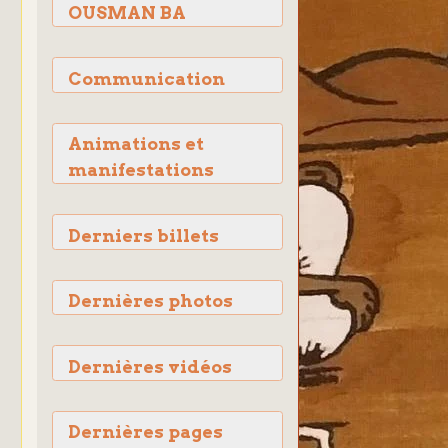
OUSMAN BA
Communication
Animations et
manifestations
Derniers billets
Dernières photos
Dernières vidéos
Dernières pages