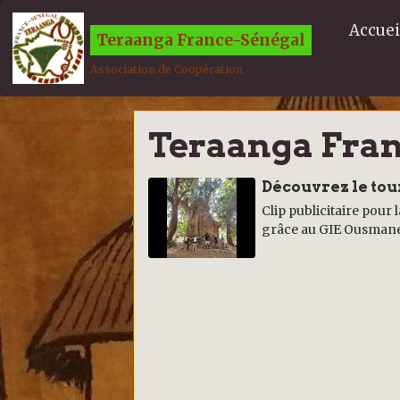
Accuei
Teraanga France-Sénégal
Association de Coopération
Teraanga Fra
Découvrez le tou
Clip publicitaire pour
grâce au GIE Ousmane 