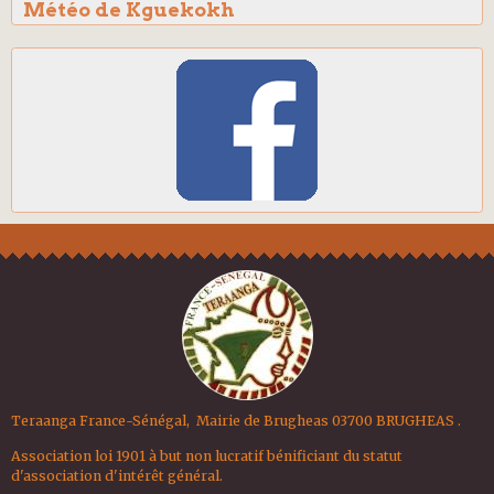
Météo de Kguekokh
Teraanga France-Sénégal, Mairie de Brugheas 03700 BRUGHEAS .
Association loi 1901 à but non lucratif bénificiant du statut
d'association d'intérêt général.