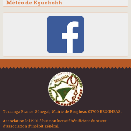
Météo de Kguekokh
Teraanga France-Sénégal, Mairie de Brugheas 03700 BRUGHEAS .
Association loi 1901 à but non lucratif bénificiant du statut
d'association d'intérêt général.