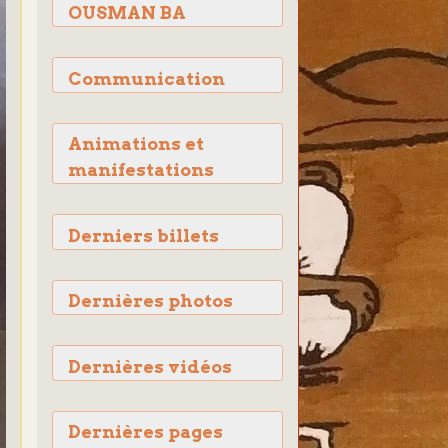
OUSMAN BA
Communication
Animations et
manifestations
Derniers billets
Dernières photos
Dernières vidéos
Dernières pages