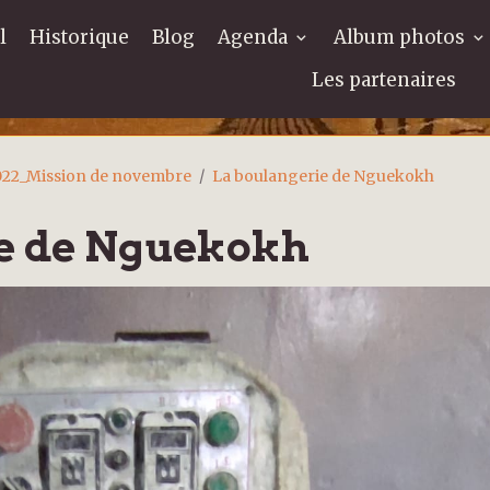
l
Historique
Blog
Agenda
Album photos
Les partenaires
022_Mission de novembre
La boulangerie de Nguekokh
ie de Nguekokh