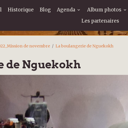
l
Historique
Blog
Agenda
Album photos
Les partenaires
022_Mission de novembre
La boulangerie de Nguekokh
ie de Nguekokh