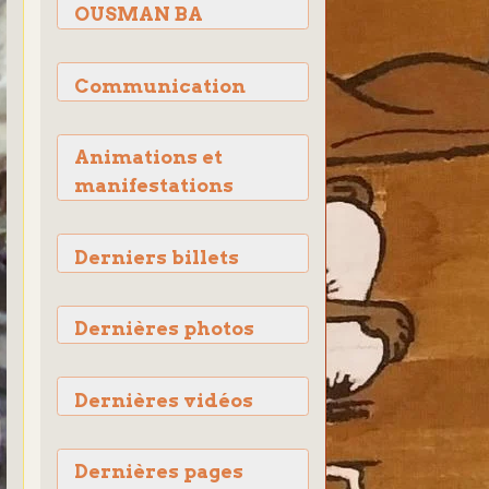
OUSMAN BA
Communication
Animations et
manifestations
Derniers billets
Dernières photos
Dernières vidéos
Dernières pages