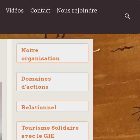
Vidéos
Contact
Nous rejoindre
Notre
organisation
Domaines
d'actions
Relationnel
Tourisme Solidaire
avec le GIE