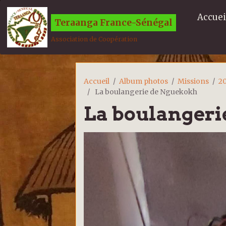
Accuei
Teraanga France-Sénégal
Association de Coopération
Accueil
Album photos
Missions
2
La boulangerie de Nguekokh
La boulanger